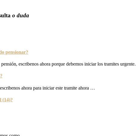
sulta
o duda
edo pensionar?
y pensión, escribenos ahora porque debemos iniciar los tramites urgente.
 ?
escribenos ahora para iniciar este tramite ahora …
l (14)?
cimos como.