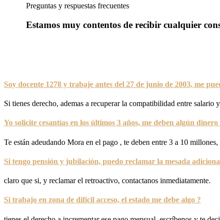
Preguntas y respuestas frecuentes
Estamos muy contentos de recibir cualquier con
Soy docente 1278 y trabaje antes del 27 de junio de 2003, me pu
Si tienes derecho, ademas a recuperar la compatibilidad entre salario 
Yo solicite cesantías en los últimos 3 años, me deben algún dinero
Te están adeudando Mora en el pago , te deben entre 3 a 10 millones, 
Si tengo pensión y jubilación, puedo reclamar la mesada adiciona
claro que si, y reclamar el retroactivo, contactanos inmediatamente.
Si trabajo en zona de difícil acceso, el estado me debe algo ?
tienes el derecho a incrementar ese pago mensual, escríbenos y te de