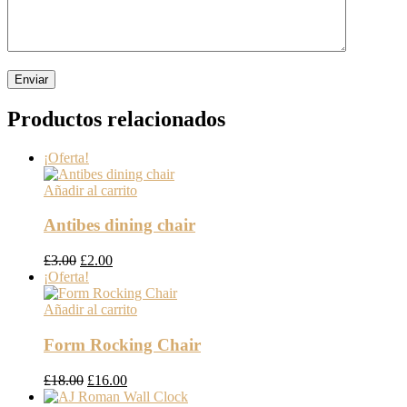
Productos relacionados
¡Oferta!
Añadir al carrito
Antibes dining chair
El
El
£
3.00
£
2.00
precio
precio
¡Oferta!
original
actual
era:
es:
Añadir al carrito
£3.00.
£2.00.
Form Rocking Chair
El
El
£
18.00
£
16.00
precio
precio