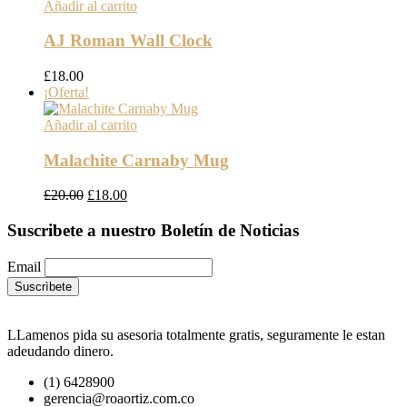
original
actual
Añadir al carrito
era:
es:
£18.00.
£16.00.
AJ Roman Wall Clock
£
18.00
¡Oferta!
Añadir al carrito
Malachite Carnaby Mug
El
El
£
20.00
£
18.00
precio
precio
original
actual
Suscribete a nuestro Boletín de Noticias
era:
es:
£20.00.
£18.00.
Email
LLamenos pida su asesoria totalmente gratis, seguramente le estan
adeudando dinero.
(1) 6428900
gerencia@roaortiz.com.co